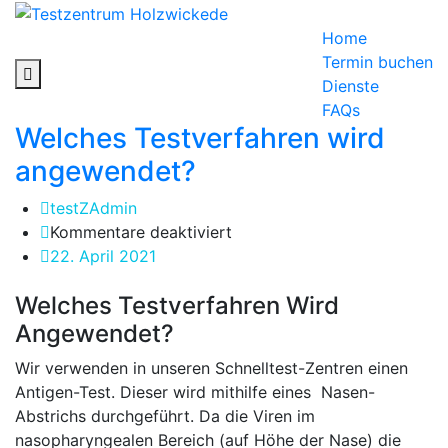
Skip
to
Home
content
Termin buchen
Dienste
FAQs
Welches Testverfahren wird
angewendet?
testZAdmin
für
Kommentare deaktiviert
Welches
22. April 2021
Testverfahren
Welches Testverfahren Wird
wird
angewendet?
Angewendet?
Wir verwenden in unseren Schnelltest-Zentren einen
Antigen-Test. Dieser wird mithilfe eines Nasen-
Abstrichs durchgeführt. Da die Viren im
nasopharyngealen Bereich (auf Höhe der Nase) die